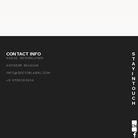
CONTACT INFO
S
T
HAGUE, NETHERLANDS
A
ANTWERP, BELGIUM
Y
I
INFO@DOCTORLABNL.COM
N
+31 97010282854
T
O
U
C
H
SEN