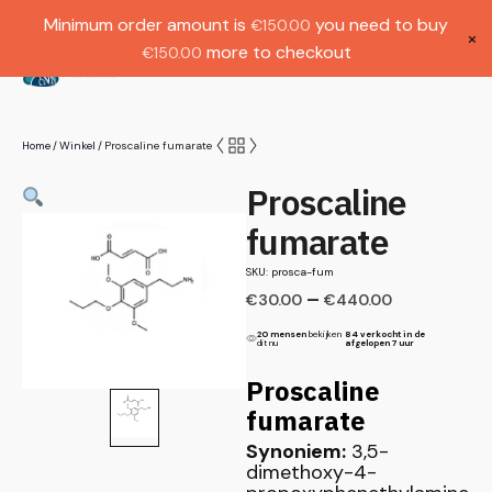
Gratis verzending bij bestellingen boven
Dutch
Minimum order amount is
you need to buy
€
150.00
€1000.
×
more to checkout
€
150.00
(
0
)
Home
Winkel
Proscaline fumarate
/
/
Proscaline
fumarate
SKU: prosca-fum
–
€
30.00
€
440.00
20 mensen
bekijken
84 verkocht in de
dit nu
afgelopen 7 uur
Proscaline
fumarate
Synoniem:
3,5-
dimethoxy-4-