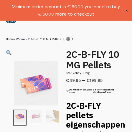
Gratis verzending bij bestellingen boven
Dutch
Minimum order amount is
you need to buy
€
150.00
€1000.
×
more to checkout
€
150.00
(
0
)
Home
Winkel
2C-B-FLY 10 MG Pellets
/
/
2C-B-FLY 10
MG Pellets
SKU: 2cbfly-10mg
–
€
49.95
€
199.95
20 mensen
bekijken
84 verkocht in de
dit nu
afgelopen 7 uur
2C-B-FLY
pellets
eigenschappen