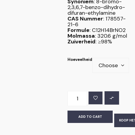
Synoniem
: 8-bromo-
2,3,6,7-benzo-dihydro-
difuran-ethylamine
CAS Nummer
: 178557-
21-6
Formule
: C12H14BrNO2
Molmassa
: 320.6 g/mol
Zuiverheid
: ≥98%
Hoeveelheid
ADD TO CART
KOOP HE