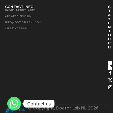
CONTACT INFO
S
T
HAGUE, NETHERLANDS
A
ANTWERP, BELGIUM
Y
I
INFO@DOCTORLABNL.COM
N
+31 97010282854
T
O
U
C
H
SEN
Contact us
© Copyright, Doctor Lab NL 2026