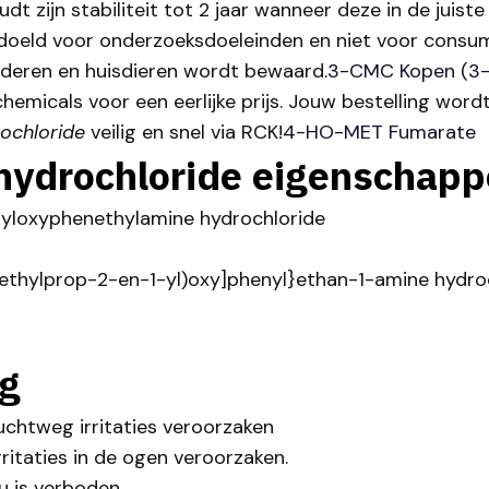
dt zijn stabiliteit tot 2 jaar wanneer deze in de jui
edoeld voor onderzoeksdoeleinden en niet voor consum
nderen en huisdieren wordt bewaard.
3-CMC Kopen (3-
hemicals voor een eerlijke prijs. Jouw bestelling word
rochloride
veilig en snel via RCK!
4-HO-MET Fumarate
 hydrochloride eigenschap
yloxyphenethylamine hydrochloride
thylprop-2-en-1-yl)oxy]phenyl}ethan-1-amine hydro
g
uchtweg irritaties veroorzaken
rritaties in de ogen veroorzaken.
u is verboden.