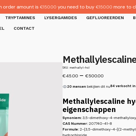
 order amount is
you need to buy
more to c
€
150.00
€
150.00
TRYPTAMINES
LYSERGAMIDES
GEFLUOREERDEN
B
EL
CONTACT
Methallylescalin
SKU: methallyl-hcl
–
€
45.00
€
500.00
84 verkocht in
20 mensen
bekijken dit nu
Methallylescaline hy
eigenschappen
Synoniem:
3,5-dimethoxy-4-methallyloxy
CAS Nummer:
207740-41-8
Formule:
2-{3,5-dimethoxy-4-[(2-methyl
hydrochloride