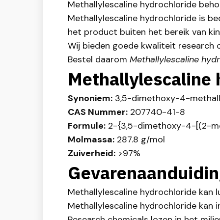
Methallylescaline hydrochloride behou
Methallylescaline hydrochloride is b
het product buiten het bereik van ki
Wij bieden goede kwaliteit research c
Bestel daarom
Methallylescaline hyd
Methallylescaline
Synoniem:
3,5-dimethoxy-4-methall
CAS Nummer:
207740-41-8
Formule:
2-{3,5-dimethoxy-4-[(2-me
Molmassa:
287.8 g/mol
Zuiverheid:
>97%
Gevarenaanduidin
Methallylescaline hydrochloride kan l
Methallylescaline hydrochloride kan i
Research chemicals lozen in het milie