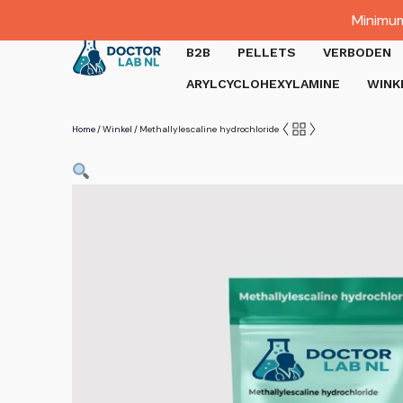
Dutch
Minimum
Gratis verzending bij bestellingen boven €1000.
B2B
PELLETS
VERBODEN
ARYLCYCLOHEXYLAMINE
WINK
Home
Winkel
Methallylescaline hydrochloride
/
/