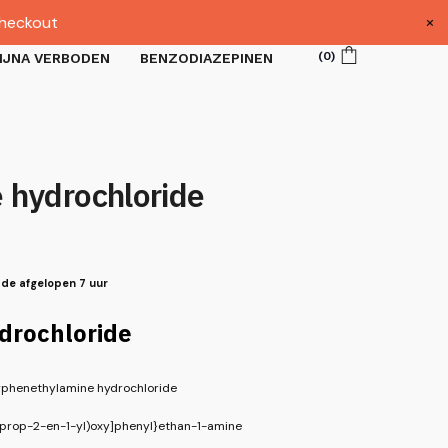
×
heckout
(
0
)
IJNA VERBODEN
BENZODIAZEPINEN
e hydrochloride
 de afgelopen 7 uur
drochloride
phenethylamine hydrochloride
prop-2-en-1-yl)oxy]phenyl}ethan-1-amine