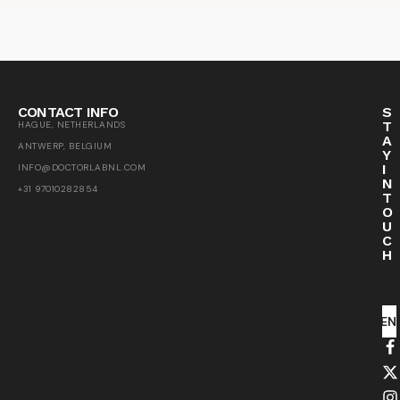
CONTACT INFO
S
T
HAGUE, NETHERLANDS
A
ANTWERP, BELGIUM
Y
I
INFO@DOCTORLABNL.COM
N
+31 97010282854
T
O
U
C
H
SEN