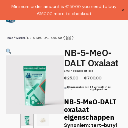
Gratis verzending bij bestellingen boven
Dutch
Minimum order amount is
you need to buy
€
150.00
€1000.
×
more to checkout
€
150.00
(
0
)
Home
Winkel
NB-5-MeO-DALT Oxalaat
/
/
NB-5-MeO-
DALT Oxalaat
SKU: nb5meodalt-oxa
–
€
25.00
€
700.00
20 mensen
bekijken
84 verkocht in de
dit nu
afgelopen 7 uur
NB-5-MeO-DALT
oxalaat
eigenschappen
Synoniem: tert-butyl