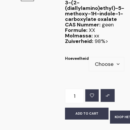
3-(2-
(diallylamino)ethyl)-5-
methoxy-1H-indole-1-
carboxylate oxalate
CAS Nummer:
geen
Formule:
XX
Molmassa:
xx
Zuiverheid:
98%>
Hoeveelheid
ADD TO CART
KOOP HE