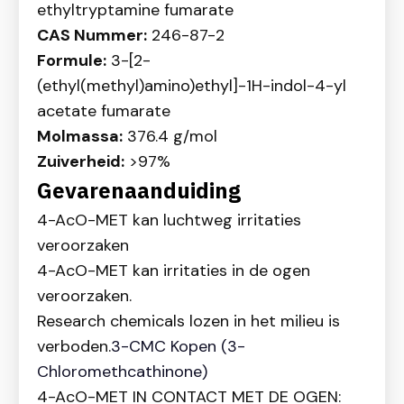
ethyltryptamine fumarate
CAS Nummer:
246-87-2
Formule:
3-[2-
(ethyl(methyl)amino)ethyl]-1H-indol-4-yl
acetate fumarate
Molmassa:
376.4 g/mol
Zuiverheid:
>97%
Gevarenaanduiding
4-AcO-MET kan luchtweg irritaties
veroorzaken
4-AcO-MET kan irritaties in de ogen
veroorzaken.
Research chemicals lozen in het milieu is
verboden.
3-CMC Kopen (3-
Chloromethcathinone)
4-AcO-MET IN CONTACT MET DE OGEN: