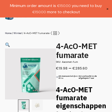
Gratis verzending bij bestellingen boven
Dutch
Minimum order amount is
you need to buy
€
150.00
€1000.
×
more to checkout
€
150.00
(
0
)
Home
Winkel
4-AcO-MET fumarate
/
/
4-AcO-MET
fumarate
SKU: 4acomet-fum
–
€
19.98
€
285.60
20 mensen
bekijken
84 verkocht in de
dit nu
afgelopen 7 uur
4-AcO-MET
fumarate
eigenschappen