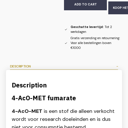
ADD TO CART
KOOP HE
Geschatte levertijd:
Tot 2
werkdagen
Gratis verzending en retournering:
Voor alle bestellingen boven
€1000
DESCRIPTION
Description
4-AcO-MET fumarate
4-AcO-MET
is een stof die alleen verkocht
wordt voor research doeleinden en is dus
niet voor consumptie bestemd.