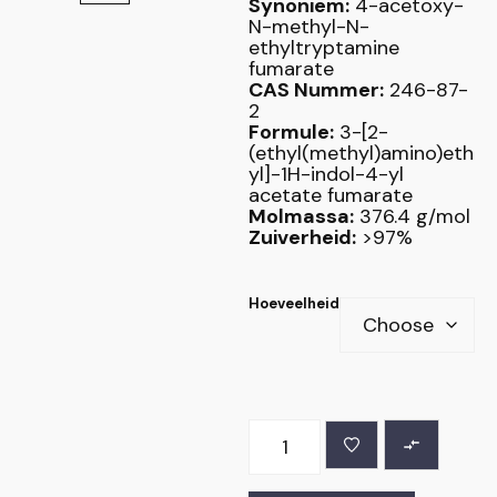
Synoniem:
4-acetoxy-
N-methyl-N-
ethyltryptamine
fumarate
CAS Nummer:
246-87-
2
Formule:
3-[2-
(ethyl(methyl)amino)eth
yl]-1H-indol-4-yl
acetate fumarate
Molmassa:
376.4 g/mol
Zuiverheid:
>97%
Hoeveelheid