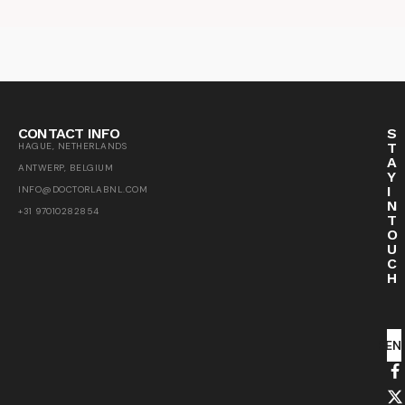
CONTACT INFO
S
T
HAGUE, NETHERLANDS
A
ANTWERP, BELGIUM
Y
I
INFO@DOCTORLABNL.COM
N
+31 97010282854
T
O
U
C
H
SEN