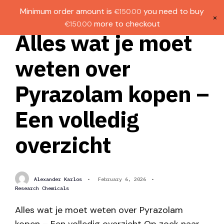
Gratis verzending bij bestellingen boven
Dutch
Minimum order amount is
you need to buy
€
150.00
€1000.
×
more to checkout
€
150.00
(
0
)
Alles wat je moet
weten over
Pyrazolam kopen –
Een volledig
overzicht
Alexander Karlos
•
February 6, 2026
•
Research Chemicals
Alles wat je moet weten over Pyrazolam