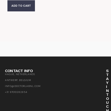
ADD TO CART
CONTACT INFO
S
T
HAGUE, NETHERLANDS
A
ANTWERP, BELGIUM
Y
I
INFO@DOCTORLABNL.COM
N
+31 97010282854
T
O
U
C
H