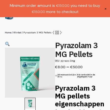
Gratis verzending bij bestellingen boven
Dutch
Minimum order amount is
you need to buy
€
150.00
€1000.
×
more to checkout
€
150.00
(
0
)
Home
Winkel
Pyrazolam 3 MG Pellets
/
/
Pyrazolam 3
MG Pellets
SKU: pyrazo-3mg
–
€
8.00
€
50.00
20 mensen
bekijken
84 verkocht in de
dit nu
afgelopen 7 uur
Pyrazolam 3
MG pellets
eigenschappen