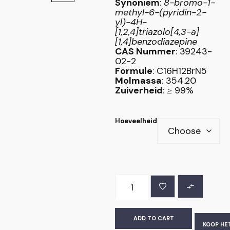
Synoniem
:
8-bromo-1-
methyl-6-(pyridin-2-
yl)-4H-
[1,2,4]triazolo[4,3-a]
[1,4]benzodiazepine
CAS Nummer
: 39243-
02-2
Formule
: C16H12BrN5
Molmassa
: 354.20
Zuiverheid
: ≥ 99%
Hoeveelheid
ADD TO CART
KOOP HE