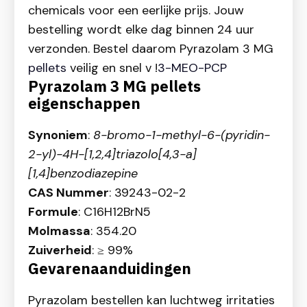
chemicals voor een eerlijke prijs. Jouw
bestelling wordt elke dag binnen 24 uur
verzonden. Bestel daarom Pyrazolam 3 MG
pellets
veilig en snel v !
3-MEO-PCP
Pyrazolam 3 MG pellets
eigenschappen
Synoniem
:
8-bromo-1-methyl-6-(pyridin-
2-yl)-4H-[1,2,4]triazolo[4,3-a]
[1,4]benzodiazepine
CAS Nummer
: 39243-02-2
Formule
: C16H12BrN5
Molmassa
: 354.20
Zuiverheid
: ≥ 99%
Gevarenaanduidingen
Pyrazolam bestellen kan luchtweg irritaties