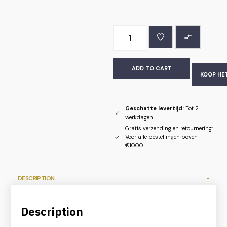
ADD TO CART
KOOP HE
Geschatte levertijd:
Tot 2
werkdagen
Gratis verzending en retournering:
Voor alle bestellingen boven
€1000
DESCRIPTION
Description