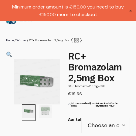
Gratis verzending bij bestellingen boven
Dutch
Minimum order amount is
you need to buy
€
150.00
€1000.
×
more to checkout
€
150.00
(
0
)
Home
Winkel
RC+ Bromazolam 2,5mg Box
/
/
RC+
Bromazolam
2,5mg Box
SKU: bromazo-2.5mg-b2b
€
19.66
20 mensen
bekijken
84 verkocht in de
dit nu
afgelopen 7 uur
Aantal