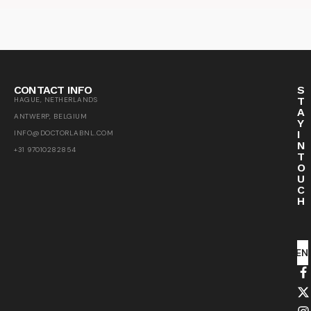
CONTACT INFO
S
T
HAGUE, NETHERLANDS
A
ANTWERP, BELGIUM
Y
I
INFO@DOCTORLABNL.COM
N
+31 97010282854
T
O
U
C
H
SEN