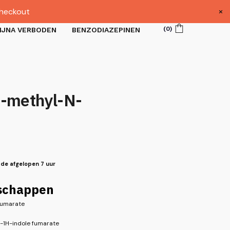
×
heckout
(
0
)
IJNA VERBODEN
BENZODIAZEPINEN
-methyl-N-
 de afgelopen 7 uur
schappen
fumarate
]-1H-indole fumarate