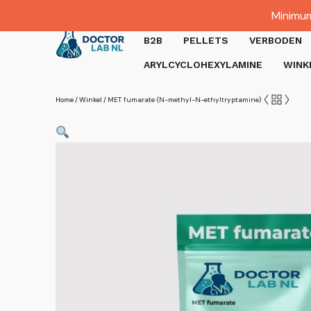
Dutch
Minimum
Gratis verzending bij bestellingen boven €1000.
B2B
PELLETS
VERBODEN
ARYLCYCLOHEXYLAMINE
WINK
Home
Winkel
MET fumarate (N-methyl-N-ethyltryptamine)
/
/