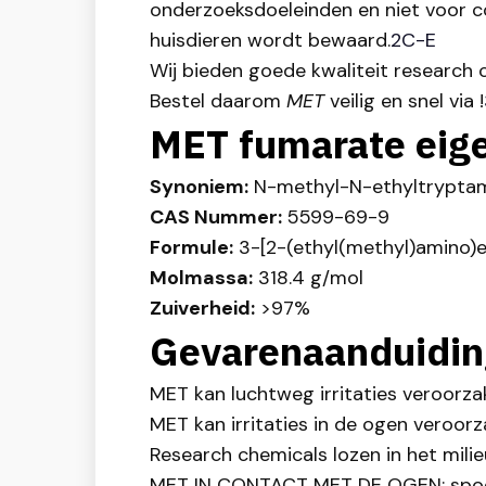
onderzoeksdoeleinden en niet voor co
huisdieren wordt bewaard.
2C-E
Wij bieden goede kwaliteit research c
Bestel daarom
MET
veilig en snel via !
MET fumarate eig
Synoniem:
N-methyl-N-ethyltryptam
CAS Nummer:
5599-69-9
Formule:
3-[2-(ethyl(methyl)amino)e
Molmassa:
318.4 g/mol
Zuiverheid:
>97%
Gevarenaanduidin
MET kan luchtweg irritaties veroorza
MET kan irritaties in de ogen veroorz
Research chemicals lozen in het milie
MET IN CONTACT MET DE OGEN: spoel 