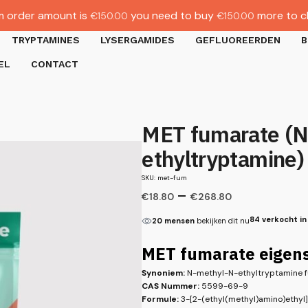
 order amount is
you need to buy
more to c
€
150.00
€
150.00
TRYPTAMINES
LYSERGAMIDES
GEFLUOREERDEN
B
EL
CONTACT
MET fumarate (N
ethyltryptamine)
SKU: met-fum
–
€
18.80
€
268.80
84 verkocht in
20 mensen
bekijken dit nu
MET fumarate eigen
Synoniem:
N-methyl-N-ethyltryptamine 
CAS Nummer:
5599-69-9
Formule:
3-[2-(ethyl(methyl)amino)ethyl