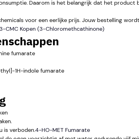
nsumptie. Daarom is het belangrijk dat het product b
hemicals voor een eerlijke prijs. Jouw bestelling word
3-CMC Kopen (3-Chloromethcathinone)
enschappen
ine fumarate
thyl]-1H-indole fumarate
g
ken
aken.
u is verboden.
4-HO-MET Fumarate
de ogen voorzichtig af met water gedurende vijf min