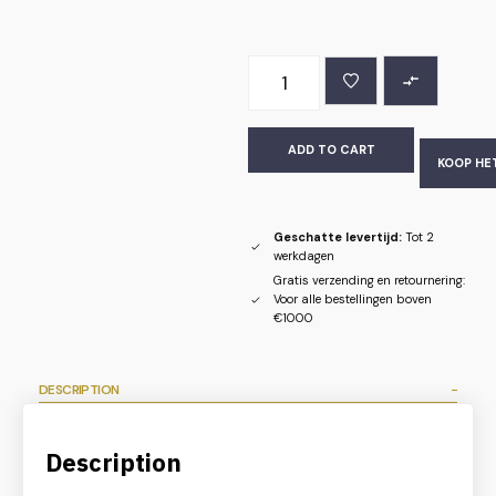
ADD TO CART
KOOP HE
Geschatte levertijd:
Tot 2
werkdagen
Gratis verzending en retournering:
Voor alle bestellingen boven
€1000
DESCRIPTION
Description