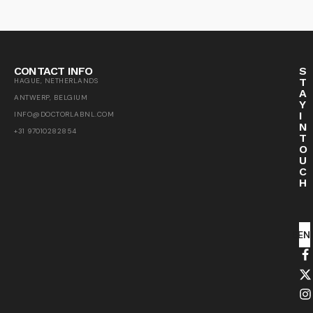
CONTACT INFO
S
T
HAGUE, NETHERLANDS
A
ANTWERP, BELGIUM
Y
I
INFO@DOCTORLABNL.COM
N
+31 97010282854
T
O
U
C
H
SEN