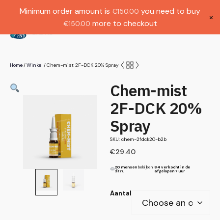
Gratis verzending bij bestellingen boven
Dutch
Minimum order amount is
you need to buy
€
150.00
€1000.
×
more to checkout
€
150.00
(
0
)
Home
Winkel
Chem-mist 2F-DCK 20% Spray
/
/
Chem-mist
2F-DCK 20%
Spray
SKU: chem-2fdck20-b2b
€
29.40
20 mensen
bekijken
84 verkocht in de
dit nu
afgelopen 7 uur
Aantal