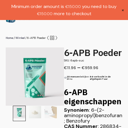
Gratis verzending bij bestellingen boven
Dutch
Minimum order amount is
you need to buy
€
150.00
€1000.
×
more to checkout
€
150.00
(
0
)
Home
Winkel
6-APB Poeder
/
/
6-APB Poeder
SKU: 6apb-suc
–
€
11.96
€
959.96
20 mensen
bekijken
84 verkocht in de
dit nu
afgelopen 7 uur
6-APB
eigenschappen
Synoniem
: 6-(2-
aminopropyl)benzofuran
; Benzofury
CAS Nummer
: 286834-