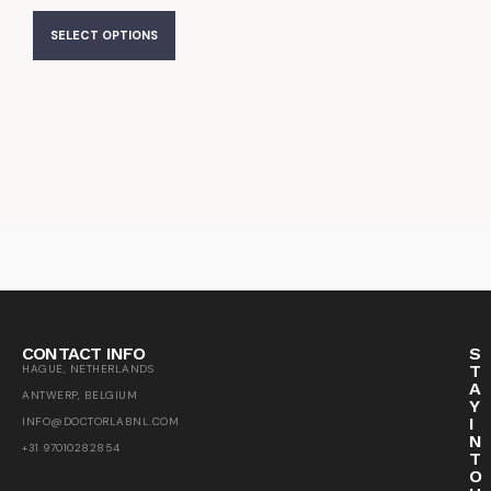
SELECT OPTIONS
CONTACT INFO
S
T
HAGUE, NETHERLANDS
A
ANTWERP, BELGIUM
Y
I
INFO@DOCTORLABNL.COM
N
+31 97010282854
T
O