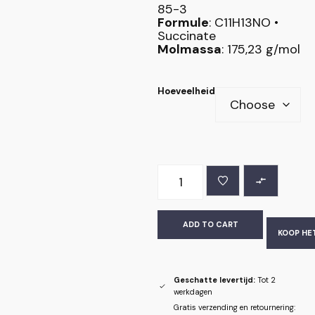
85-3
Formule
: C11H13NO •
Succinate
Molmassa
: 175,23 g/mol
Hoeveelheid
ADD TO CART
KOOP HE
Geschatte levertijd:
Tot 2
werkdagen
Gratis verzending en retournering: