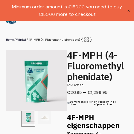
Gratis verzending bij bestellingen boven
Dutch
Minimum order amount is
you need to buy
€
150.00
€1000.
×
more to checkout
€
150.00
(
0
)
Home
Winkel
4F-MPH (4-Fluoromethylphenidate)
/
/
4F-MPH (4-
Fluoromethyl
phenidate)
SKU: 4fmph
–
€
20.95
€
1,299.95
20 mensen
bekijken
84 verkocht in de
dit nu
afgelopen 7 uur
4F-MPH
eigenschappen
Synoniem
: 4-