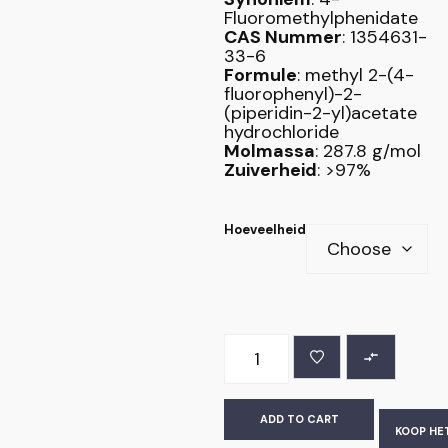
Fluoromethylphenidate
CAS Nummer
: 1354631-
33-6
Formule
: methyl 2-(4-
fluorophenyl)-2-
(piperidin-2-yl)acetate
hydrochloride
Molmassa
: 287.8 g/mol
Zuiverheid
: >97%
Hoeveelheid
ADD TO CART
KOOP HE