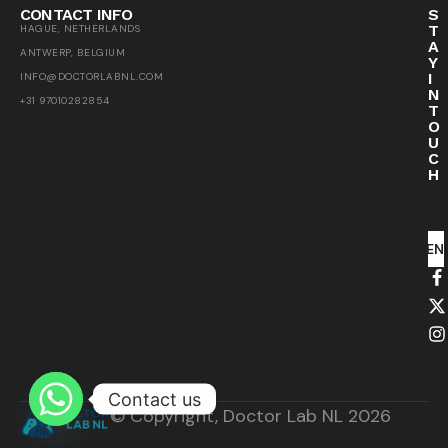
CONTACT INFO
S
T
HAGUE, NETHERLANDS
A
ANTWERP, BELGIUM
Y
I
INFO@DOCTORLABNL.COM
N
+31 97010282854
T
O
U
C
H
SEN
Contact us
© Copyright, Doctor Lab NL 2026