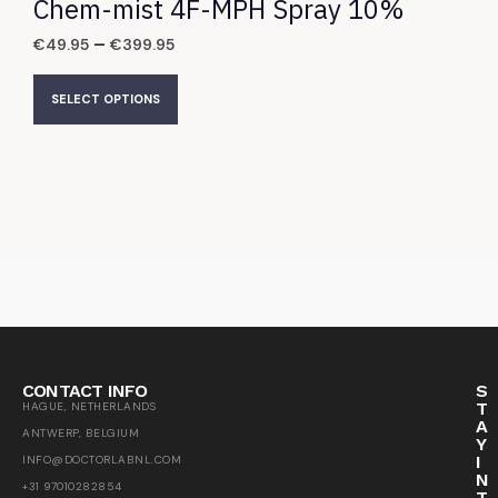
Chem-mist 4F-MPH Spray 10%
–
€
49.95
€
399.95
SELECT OPTIONS
CONTACT INFO
S
T
HAGUE, NETHERLANDS
A
ANTWERP, BELGIUM
Y
I
INFO@DOCTORLABNL.COM
N
+31 97010282854
T