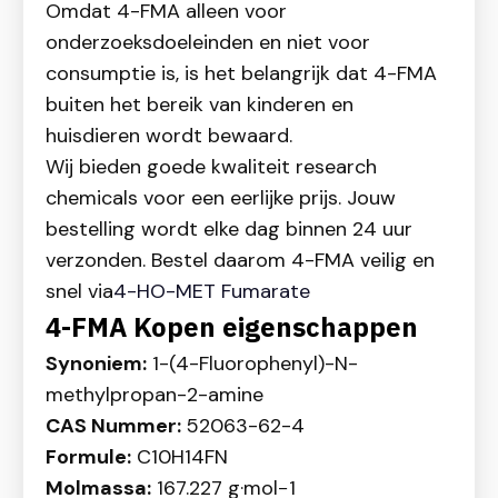
Omdat 4-FMA alleen voor
onderzoeksdoeleinden en niet voor
consumptie is, is het belangrijk dat 4-FMA
buiten het bereik van kinderen en
huisdieren wordt bewaard.
Wij bieden goede kwaliteit research
chemicals voor een eerlijke prijs. Jouw
bestelling wordt elke dag binnen 24 uur
verzonden. Bestel daarom 4-FMA veilig en
snel via
4-HO-MET Fumarate
4-FMA Kopen eigenschappen
Synoniem:
1-(4-Fluorophenyl)-N-
methylpropan-2-amine
CAS Nummer:
52063-62-4
Formule:
C
10
H
14
F
N
Molmassa:
167.227
g·mol
−1