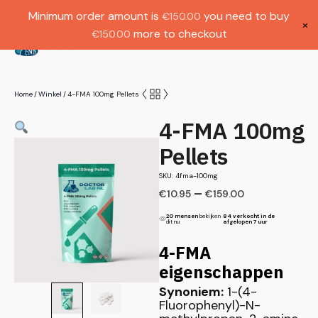
Gratis verzending bij bestellingen boven
Dutch
Minimum order amount is
you need to buy
€
150.00
€1000.
×
more to checkout
€
150.00
(
0
)
Home
Winkel
4-FMA 100mg Pellets
/
/
4-FMA 100mg
Pellets
SKU: 4fma-100mg
–
€
10.95
€
159.00
20 mensen
bekijken
84 verkocht in de
dit nu
afgelopen 7 uur
4-FMA
eigenschappen
Synoniem:
1-(4-
Fluorophenyl)-N-