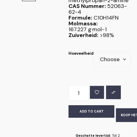
methylpropan-2-amine
CAS Nummer:
52063-
62-4
Formule:
C
10
H
14
F
N
Molmassa:
167.227
g·mol
−1
Zuiverheid:
>98%
Hoeveelheid
ADD TO CART
KOOP HE
Geschatte levertijd:
Tot 2