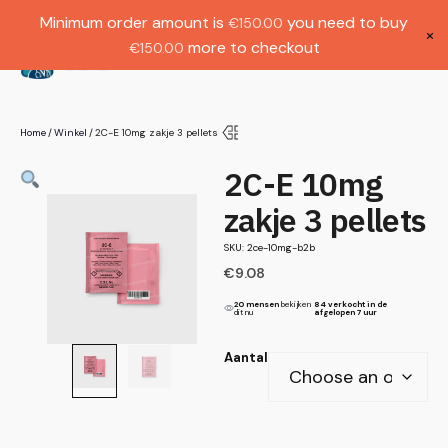
Gratis verzending bij bestellingen boven
Dutch
Minimum order amount is
you need to buy
€
150.00
€1000.
×
more to checkout
€
150.00
(
0
)
Home
Winkel
2C-E 10mg zakje 3 pellets
/
/
2C-E 10mg
zakje 3 pellets
SKU: 2ce-10mg-b2b
€
9.08
20 mensen
bekijken
84 verkocht in de
dit nu
afgelopen 7 uur
Aantal