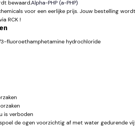
rdt bewaard.
Alpha-PHP (a-PHP)
hemicals voor een eerlijke prijs. Jouw bestelling word
via RCK !
pen
/3-fluoroethamphetamine hydrochloride
orzaken
oorzaken
eu is verboden
el de ogen voorzichtig af met water gedurende vijf