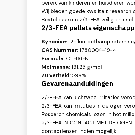
bereik van kinderen en huisdieren wo
Wij bieden goede kwaliteit research c
Bestel daarom 2/3-FEA veilig en snel 
2/3-FEA pellets eigenschap
Synoniem
: 2-fluoroethamphetamine
CAS Nummer
: 1780004-19-4
Formule
: C11H16FN
Molmassa
: 181,25 g/mol
Zuiverheid
: ≥98%
Gevarenaanduidingen
2/3-FEA kan luchtweg irritaties vero
2/3-FEA kan irritaties in de ogen ver
Research chemicals lozen in het mili
2/3-FEA IN CONTACT MET DE OGEN: spo
contactlenzen indien mogelijk.