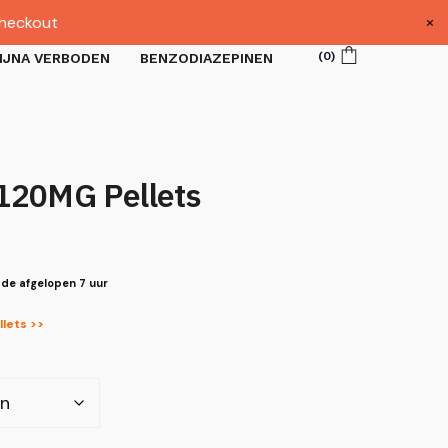
×
heckout
(
0
)
IJNA VERBODEN
BENZODIAZEPINEN
120MG Pellets
 de afgelopen 7 uur
lets >>