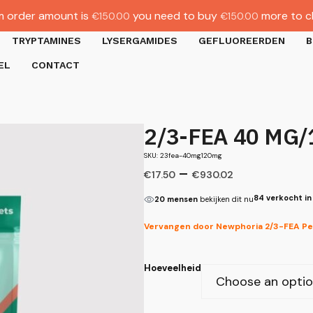
 order amount is
you need to buy
more to c
€
150.00
€
150.00
TRYPTAMINES
LYSERGAMIDES
GEFLUOREERDEN
B
EL
CONTACT
2/3-FEA 40 MG/
SKU: 23fea-40mg120mg
–
€
17.50
€
930.02
84 verkocht in
20 mensen
bekijken dit nu
Vervangen door Newphoria 2/3-FEA Pel
Hoeveelheid