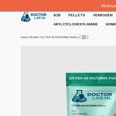
Dutch
Minimum
Gratis verzending bij bestellingen boven €1000.
B2B
PELLETS
VERBODEN
ARYLCYCLOHEXYLAMINE
WINK
Home
Winkel
2/3-FEA 40 MG/120MG Pellets
/
/