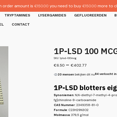
 order amount is
you need to buy
more to c
€
150.00
€
150.00
TRYPTAMINES
LYSERGAMIDES
GEFLUOREERDEN
B
EL
CONTACT
1P-LSD 100 MCG 
SKU: 1plsd-100mcg
–
€
6.50
€
402.77
84 verkocht in
20 mensen
bekijken dit nu
1P-LSD blotters e
Synoniemen
: N,N-diethyl-7-methyl-4-pro
fg]chinoline-9-carboxamide
CAS Nummer
: 2349358-81-0
Formule
: C23H29N3O2
Molmassa
: 379,5 g/mol