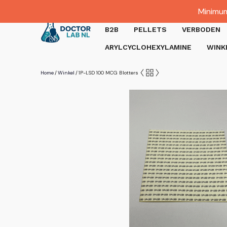
Dutch
Minimum
Gratis verzending bij bestellingen boven €1000.
B2B
PELLETS
VERBODEN
ARYLCYCLOHEXYLAMINE
WINK
Home
Winkel
1P-LSD 100 MCG Blotters
/
/