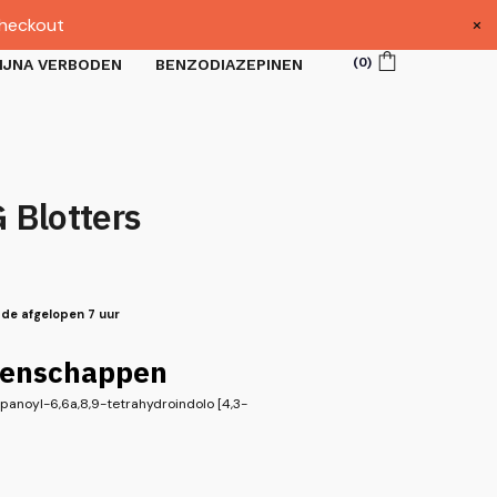
×
heckout
(
0
)
IJNA VERBODEN
BENZODIAZEPINEN
Blotters
 de afgelopen 7 uur
igenschappen
panoyl-6,6a,8,9-tetrahydroindolo [4,3-