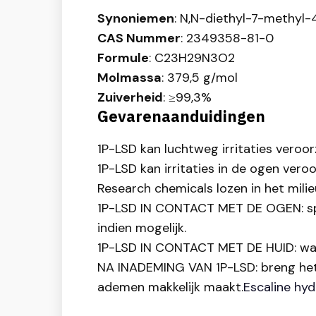
Synoniemen
: N,N-diethyl-7-methyl-
CAS Nummer
: 2349358-81-0
Formule
: C23H29N3O2
Molmassa
: 379,5 g/mol
Zuiverheid
: ≥99,3%
Gevarenaanduidingen
1P-LSD kan luchtweg irritaties veroo
1P-LSD kan irritaties in de ogen vero
Research chemicals lozen in het mili
1P-LSD IN CONTACT MET DE OGEN: spoe
indien mogelijk.
1P-LSD IN CONTACT MET DE HUID: was
NA INADEMING VAN 1P-LSD: breng het sl
ademen makkelijk maakt.
Escaline hyd