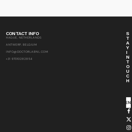
CONTACT INFO
S
T
HAGUE, NETHERLANDS
A
ANTWERP, BELGIUM
Y
I
INFO@DOCTORLABNL.COM
N
+31 97010282854
T
O
U
C
H
SEN