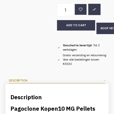
ADD TO CART
KOOP HE
Geschatte levertijd:
Tot 2
werkdagen
Gratis verzending en retournering:
Voor alle bestellingen boven
€1000
DESCRIPTION
Description
Pagoclone Kopen10 MG Pellets