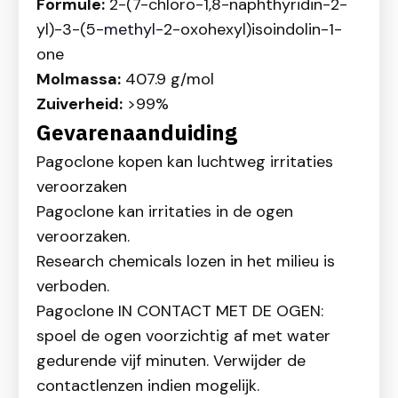
Formule:
2-(7-chloro-1,8-naphthyridin-2-
yl)-3-(5-
methyl
-2-oxohexyl)isoindolin-1-
one
Molmassa:
407.9 g/mol
Zuiverheid:
>99%
Gevarenaanduiding
Pagoclone kopen kan luchtweg irritaties
veroorzaken
Pagoclone kan irritaties in de ogen
veroorzaken.
Research chemicals lozen in het milieu is
verboden.
Pagoclone IN CONTACT MET DE OGEN:
spoel de ogen voorzichtig af met water
gedurende vijf minuten. Verwijder de
contactlenzen indien mogelijk.