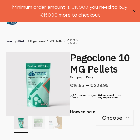
Gratis verzending bij bestellingen boven
Dutch
Minimum order amount is
you need to buy
€
150.00
€1000.
×
more to checkout
€
150.00
(
0
)
Home
Winkel
Pagoclone 10 MG Pellets
/
/
Pagoclone 10
MG Pellets
SKU: pago-10mg
–
€
16.95
€
229.95
20 mensen
bekijken
84 verkocht in de
dit nu
afgelopen 7 uur
Hoeveelheid